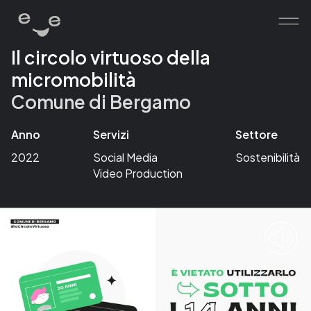
Il circolo virtuoso della
micromobilità
home
Comune di Bergamo
works
services
Anno
Servizi
Settore
about
2022
Social Media
Sostenibilità
Video Production
contacts
human