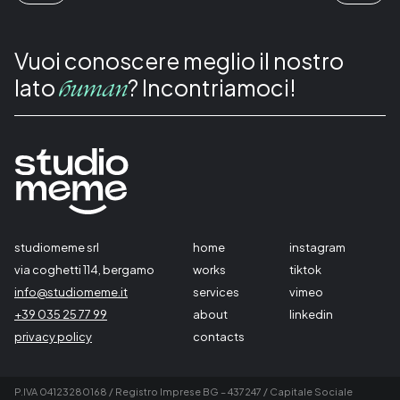
Vuoi conoscere meglio il nostro
lato
? Incontriamoci!
human
studiomeme srl
home
instagram
via coghetti 114, bergamo
works
tiktok
info@studiomeme.it
services
vimeo
+39 035 25 77 99
about
linkedin
privacy policy
contacts
P.IVA 04123280168 / Registro Imprese BG – 437247 / Capitale Sociale