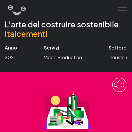
L'arte del costruire sostenibile
Italcementi
home
works
Anno
Servizi
Settore
services
2021
Video Production
Industria
about
contacts
human