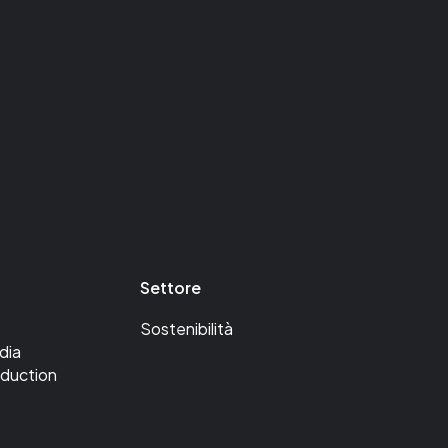
h
w
s
Settore
a
Sostenibilità
dia
c
oduction