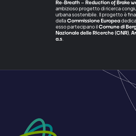
Re-Breath – Reduction of Brake we
ambizioso progetto di ricerca congiu
urbana sostenibile. Il progetto è fi
della
dedicat
Commissione Europea
esso partecipano il
Comune di Ber
,
Nazionale delle Ricerche
(CNR)
Ar
.
a.s